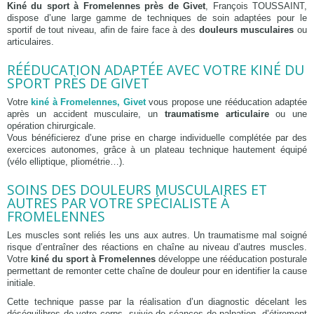
Kiné du sport à Fromelennes près de Givet
, François TOUSSAINT,
dispose d’une large gamme de techniques de soin adaptées pour le
sportif de tout niveau, afin de faire face à des
douleurs musculaires
ou
articulaires.
RÉÉDUCATION ADAPTÉE AVEC VOTRE KINÉ DU
SPORT PRÈS DE GIVET
Votre
kiné à Fromelennes, Givet
vous propose une rééducation adaptée
après un accident musculaire, un
traumatisme articulaire
ou une
opération chirurgicale.
Vous bénéficierez d’une prise en charge individuelle complétée par des
exercices autonomes, grâce à un plateau technique hautement équipé
(vélo elliptique, pliométrie…).
SOINS DES DOULEURS MUSCULAIRES ET
AUTRES PAR VOTRE SPÉCIALISTE À
FROMELENNES
Les muscles sont reliés les uns aux autres. Un traumatisme mal soigné
risque d’entraîner des réactions en chaîne au niveau d’autres muscles.
Votre
kiné du sport à Fromelennes
développe une rééducation posturale
permettant de remonter cette chaîne de douleur pour en identifier la cause
initiale.
Cette technique passe par la réalisation d’un diagnostic décelant les
déséquilibres de votre corps, suivie de séances de palpation, d’étirement