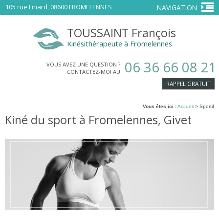
105 rue Linard, 08600 FROMELENNES
NAVIGATION
TOUSSAINT
François
Kinésithérapeute à Fromelennes
06 36 66 08 21
VOUS AVEZ UNE QUESTION ?
CONTACTEZ-MOI AU
RAPPEL GRATUIT
Vous êtes ici :
Accueil
> Sportif
Kiné du sport à Fromelennes, Givet